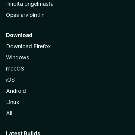
v
Ilmoita ongelmasta
e
Opas arviointiin
r
k
k
Download
o
Download Firefox
s
Windows
i
v
macOS
u
iOS
s
t
Android
o
Linux
l
All
l
e
Latest Builds