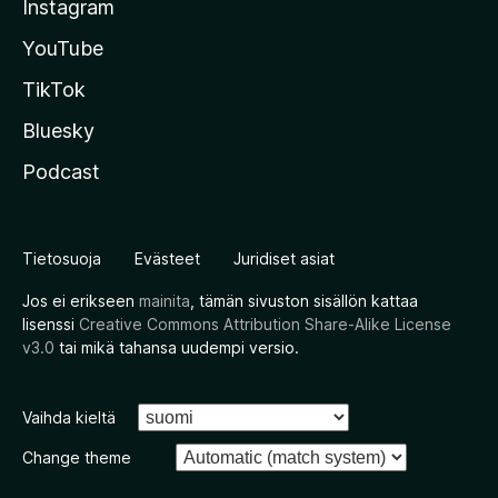
Instagram
YouTube
TikTok
Bluesky
Podcast
Tietosuoja
Evästeet
Juridiset asiat
Jos ei erikseen
mainita
, tämän sivuston sisällön kattaa
lisenssi
Creative Commons Attribution Share-Alike License
v3.0
tai mikä tahansa uudempi versio.
Vaihda kieltä
Change theme