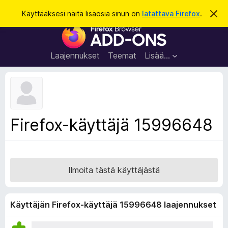
H
Kirjaudu sisään
Käyttääksesi näitä lisäosia sinun on
latattava Firefox
.
O
h
a
F
i
k
t
i
a
u
r
t
Laajennukset
Teemat
Lisää…
ä
e
m
f
ä
i
o
l
x
m
o
-
Firefox-käyttäjä 15996648
i
s
t
u
e
s
l
a
Ilmoita tästä käyttäjästä
i
m
e
Käyttäjän Firefox-käyttäjä 15996648 laajennukset
n
l