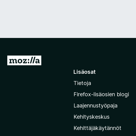
S
i
Lisäosat
i
Tietoja
r
r
Firefox-lisäosien blogi
y
Laajennustyöpaja
M
o
Kehityskeskus
z
Kehittäjäkäytännöt
i