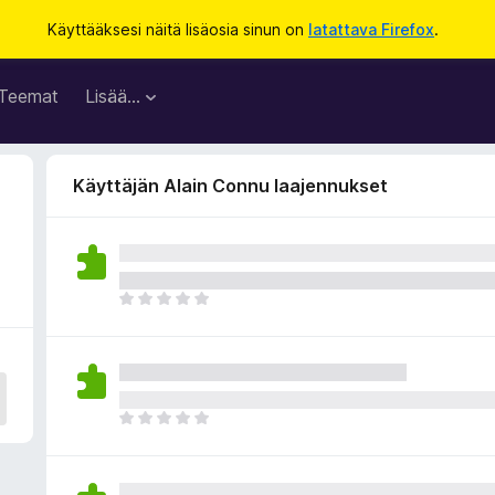
Käyttääksesi näitä lisäosia sinun on
latattava Firefox
.
Teemat
Lisää…
Käyttäjän Alain Connu laajennukset
E
i
v
i
e
l
E
ä
i
a
v
r
i