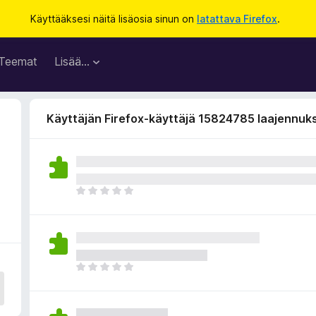
Käyttääksesi näitä lisäosia sinun on
latattava Firefox
.
Teemat
Lisää…
Käyttäjän Firefox-käyttäjä 15824785 laajennuk
E
i
v
i
e
l
E
ä
i
a
v
r
i