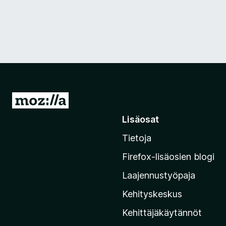
S
i
Lisäosat
i
Tietoja
r
r
Firefox-lisäosien blogi
y
Laajennustyöpaja
M
o
Kehityskeskus
z
Kehittäjäkäytännöt
i