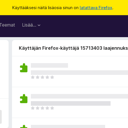
Käyttääksesi näitä lisäosia sinun on
latattava Firefox
.
Teemat
Lisää…
Käyttäjän Firefox-käyttäjä 15713403 laajennuks
E
i
v
i
e
l
E
ä
i
a
v
r
i