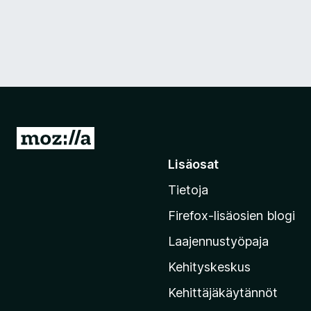
S
i
Lisäosat
i
Tietoja
r
r
Firefox-lisäosien blogi
y
Laajennustyöpaja
M
o
Kehityskeskus
z
Kehittäjäkäytännöt
i