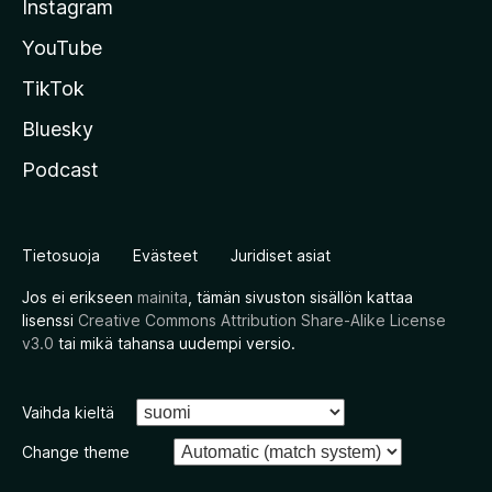
Instagram
YouTube
TikTok
Bluesky
Podcast
Tietosuoja
Evästeet
Juridiset asiat
Jos ei erikseen
mainita
, tämän sivuston sisällön kattaa
lisenssi
Creative Commons Attribution Share-Alike License
v3.0
tai mikä tahansa uudempi versio.
Vaihda kieltä
Change theme