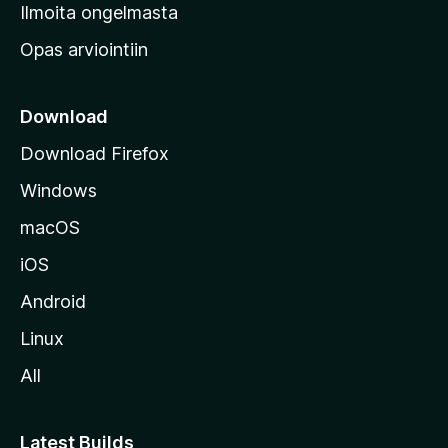
v
Ilmoita ongelmasta
e
Opas arviointiin
r
k
k
Download
o
Download Firefox
s
Windows
i
v
macOS
u
iOS
s
t
Android
o
Linux
l
All
l
e
Latest Builds