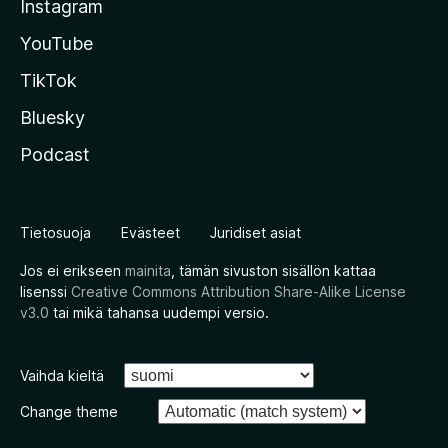
Instagram
YouTube
TikTok
Bluesky
Podcast
Tietosuoja
Evästeet
Juridiset asiat
Jos ei erikseen
mainita
, tämän sivuston sisällön kattaa
lisenssi
Creative Commons Attribution Share-Alike License
v3.0
tai mikä tahansa uudempi versio.
Vaihda kieltä
Change theme