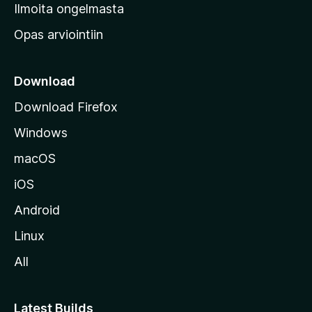
v
Ilmoita ongelmasta
e
Opas arviointiin
r
k
k
Download
o
Download Firefox
s
Windows
i
v
macOS
u
iOS
s
t
Android
o
Linux
l
All
l
e
Latest Builds