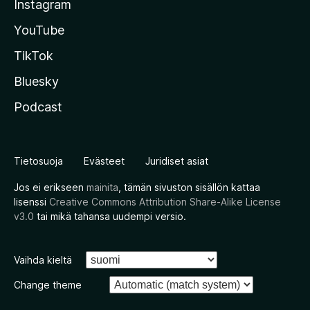
Instagram
YouTube
TikTok
Bluesky
Podcast
Tietosuoja
Evästeet
Juridiset asiat
Jos ei erikseen
mainita
, tämän sivuston sisällön kattaa
lisenssi
Creative Commons Attribution Share-Alike License
v3.0
tai mikä tahansa uudempi versio.
Vaihda kieltä
Change theme