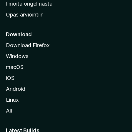
v
Ilmoita ongelmasta
e
Opas arviointiin
r
k
k
Download
o
Download Firefox
s
Windows
i
v
macOS
u
iOS
s
t
Android
o
Linux
l
All
l
e
Latest Builds