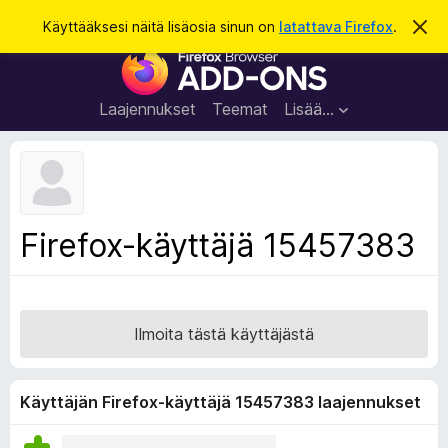
H
Kirjaudu sisään
Käyttääksesi näitä lisäosia sinun on
latattava Firefox
.
O
h
a
F
i
k
t
i
a
u
r
t
Laajennukset
Teemat
Lisää…
ä
e
m
f
ä
i
o
l
x
m
o
-
Firefox-käyttäjä 15457383
i
s
t
u
e
s
l
a
Ilmoita tästä käyttäjästä
i
m
e
Käyttäjän Firefox-käyttäjä 15457383 laajennukset
n
l