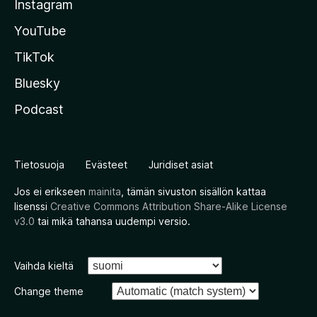
Instagram
YouTube
TikTok
Bluesky
Podcast
Tietosuoja
Evästeet
Juridiset asiat
Jos ei erikseen
mainita
, tämän sivuston sisällön kattaa
lisenssi
Creative Commons Attribution Share-Alike License
v3.0
tai mikä tahansa uudempi versio.
Vaihda kieltä
Change theme