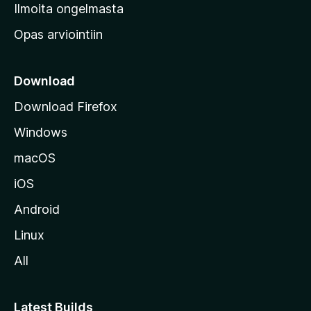
v
Ilmoita ongelmasta
e
Opas arviointiin
r
k
k
Download
o
Download Firefox
s
Windows
i
v
macOS
u
iOS
s
t
Android
o
Linux
l
All
l
e
Latest Builds