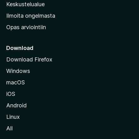
n
Keskustelualue
v
Ilmoita ongelmasta
e
Opas arviointiin
r
k
k
Download
o
Download Firefox
s
Windows
i
v
macOS
u
iOS
s
t
Android
o
Linux
l
All
l
e