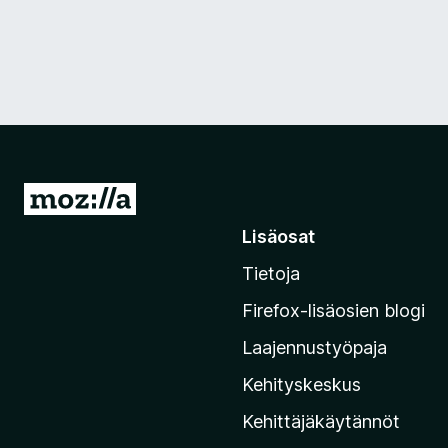
S
i
Lisäosat
i
Tietoja
r
r
Firefox-lisäosien blogi
y
Laajennustyöpaja
M
o
Kehityskeskus
z
Kehittäjäkäytännöt
i