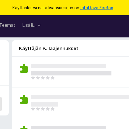
Käyttääksesi näitä lisäosia sinun on
latattava Firefox
.
Teemat
Lisää…
Käyttäjän PJ laajennukset
E
i
v
i
e
l
E
ä
i
a
v
r
i