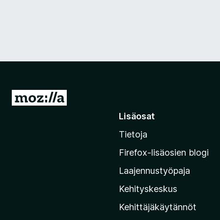
S
i
Lisäosat
i
Tietoja
r
r
Firefox-lisäosien blogi
y
Laajennustyöpaja
M
o
Kehityskeskus
z
Kehittäjäkäytännöt
i