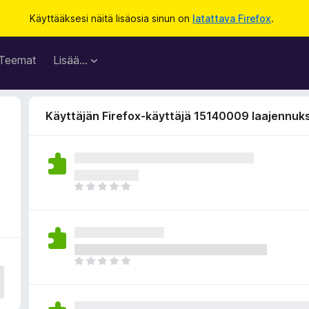
Käyttääksesi näitä lisäosia sinun on
latattava Firefox
.
Teemat
Lisää…
Käyttäjän Firefox-käyttäjä 15140009 laajennuk
E
i
v
i
e
l
E
ä
i
a
v
r
i