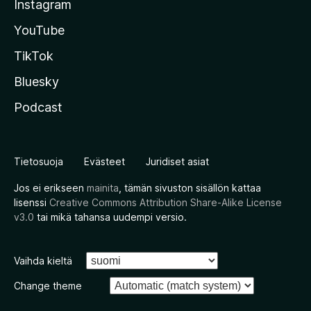
Instagram
YouTube
TikTok
Bluesky
Podcast
Tietosuoja
Evästeet
Juridiset asiat
Jos ei erikseen
mainita
, tämän sivuston sisällön kattaa
lisenssi
Creative Commons Attribution Share-Alike License
v3.0
tai mikä tahansa uudempi versio.
Vaihda kieltä
Change theme