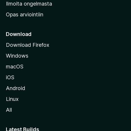
v
Ilmoita ongelmasta
e
Opas arviointiin
r
k
k
Download
o
Download Firefox
s
Windows
i
v
macOS
u
iOS
s
t
Android
o
Linux
l
All
l
e
Latest Builds