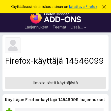
H
Kirjaudu sisään
Käyttääksesi näitä lisäosia sinun on
latattava Firefox
.
O
h
a
F
i
k
t
i
a
u
r
t
Laajennukset
Teemat
Lisää…
ä
e
m
f
ä
i
o
l
x
m
o
-
Firefox-käyttäjä 14546099
i
s
t
u
e
s
l
a
Ilmoita tästä käyttäjästä
i
m
e
Käyttäjän Firefox-käyttäjä 14546099 laajennukset
n
l