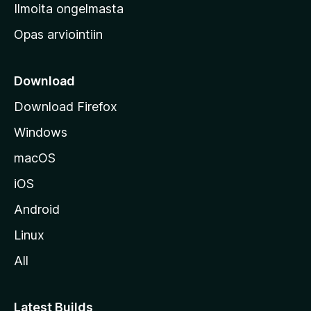
v
Ilmoita ongelmasta
e
Opas arviointiin
r
k
k
Download
o
Download Firefox
s
Windows
i
v
macOS
u
iOS
s
t
Android
o
Linux
l
All
l
e
Latest Builds