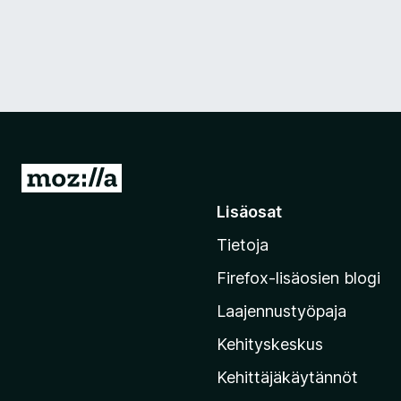
S
i
Lisäosat
i
Tietoja
r
r
Firefox-lisäosien blogi
y
Laajennustyöpaja
M
o
Kehityskeskus
z
Kehittäjäkäytännöt
i