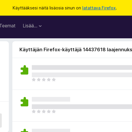
Käyttääksesi näitä lisäosia sinun on
latattava Firefox
.
Teemat
Lisää…
Käyttäjän Firefox-käyttäjä 14437618 laajennuk
3
E
i
v
i
e
l
E
ä
i
a
v
r
i