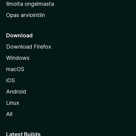
v
Ilmoita ongelmasta
e
Opas arviointiin
r
k
k
Download
o
Download Firefox
s
Windows
i
v
macOS
u
iOS
s
t
Android
o
Linux
l
All
l
e
Latest Builds