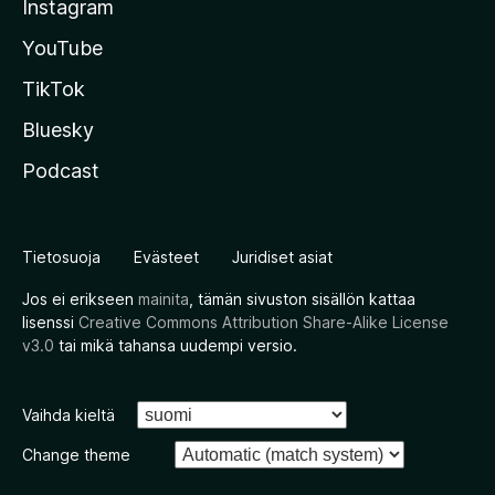
Instagram
YouTube
TikTok
Bluesky
Podcast
Tietosuoja
Evästeet
Juridiset asiat
Jos ei erikseen
mainita
, tämän sivuston sisällön kattaa
lisenssi
Creative Commons Attribution Share-Alike License
v3.0
tai mikä tahansa uudempi versio.
Vaihda kieltä
Change theme