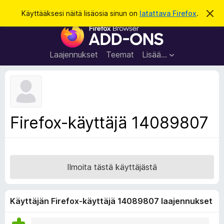
H
Kirjaudu sisään
Käyttääksesi näitä lisäosia sinun on
latattava Firefox
.
O
h
a
F
i
k
t
i
a
u
r
t
Laajennukset
Teemat
Lisää…
ä
e
m
f
ä
i
o
l
x
m
o
-
Firefox-käyttäjä 14089807
i
s
t
u
e
s
l
a
Ilmoita tästä käyttäjästä
i
m
e
Käyttäjän Firefox-käyttäjä 14089807 laajennukset
n
l