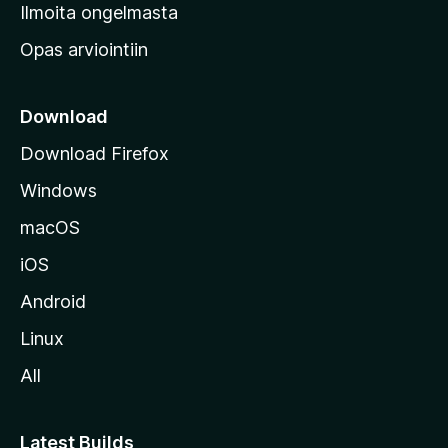
v
Ilmoita ongelmasta
e
Opas arviointiin
r
k
k
Download
o
Download Firefox
s
Windows
i
v
macOS
u
iOS
s
t
Android
o
Linux
l
All
l
e
Latest Builds