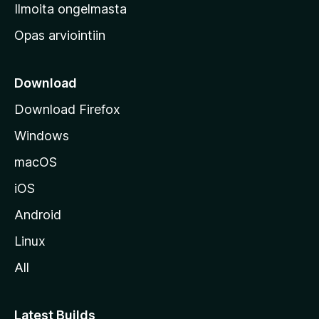
v
Ilmoita ongelmasta
e
Opas arviointiin
r
k
k
Download
o
Download Firefox
s
Windows
i
v
macOS
u
iOS
s
t
Android
o
Linux
l
All
l
e
Latest Builds