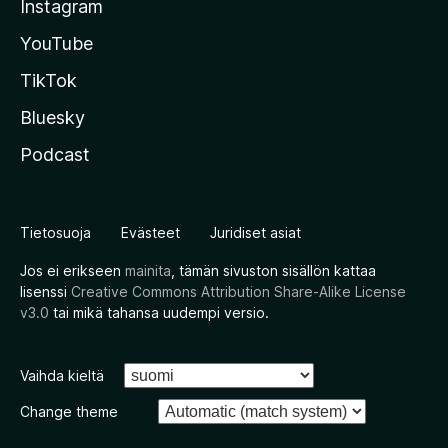
Instagram
YouTube
TikTok
Bluesky
Podcast
Tietosuoja
Evästeet
Juridiset asiat
Jos ei erikseen
mainita
, tämän sivuston sisällön kattaa
lisenssi
Creative Commons Attribution Share-Alike License
v3.0
tai mikä tahansa uudempi versio.
Vaihda kieltä
Change theme