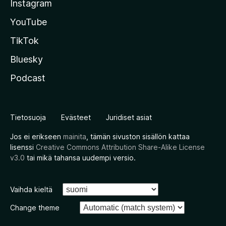
Instagram
YouTube
TikTok
Bluesky
Podcast
Tietosuoja
Evästeet
Juridiset asiat
Jos ei erikseen
mainita
, tämän sivuston sisällön kattaa
lisenssi
Creative Commons Attribution Share-Alike License
v3.0
tai mikä tahansa uudempi versio.
Vaihda kieltä
Change theme