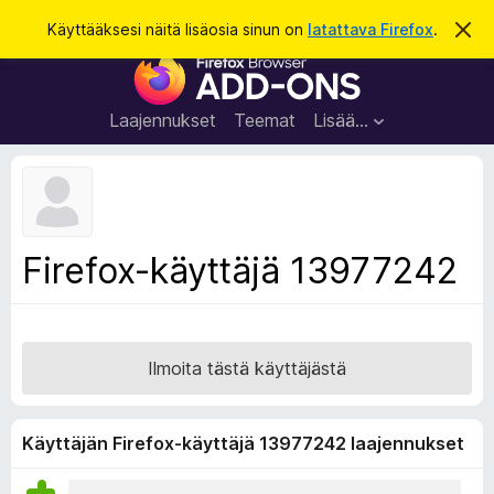
H
Kirjaudu sisään
Käyttääksesi näitä lisäosia sinun on
latattava Firefox
.
O
h
a
F
i
k
t
i
a
u
r
t
Laajennukset
Teemat
Lisää…
ä
e
m
f
ä
i
o
l
x
m
o
-
Firefox-käyttäjä 13977242
i
s
t
u
e
s
l
a
Ilmoita tästä käyttäjästä
i
m
e
Käyttäjän Firefox-käyttäjä 13977242 laajennukset
n
l