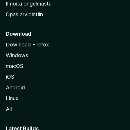
v
Ilmoita ongelmasta
e
Opas arviointiin
r
k
k
Download
o
Download Firefox
s
Windows
i
v
macOS
u
iOS
s
t
Android
o
Linux
l
All
l
e
Latest Builds