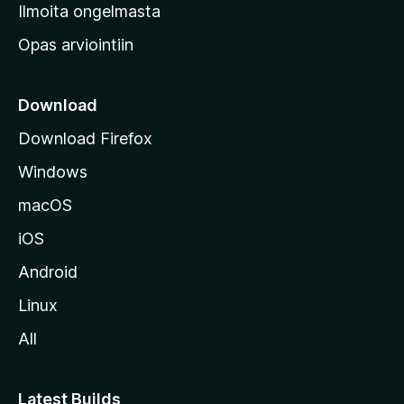
v
Ilmoita ongelmasta
e
Opas arviointiin
r
k
k
Download
o
Download Firefox
s
Windows
i
v
macOS
u
iOS
s
t
Android
o
Linux
l
All
l
e
Latest Builds