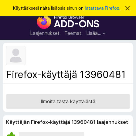
H
Kirjaudu sisään
Käyttääksesi näitä lisäosia sinun on
latattava Firefox
.
O
h
a
F
i
k
t
i
a
u
r
t
Laajennukset
Teemat
Lisää…
ä
e
m
f
ä
i
o
l
x
m
o
-
Firefox-käyttäjä 13960481
i
s
t
u
e
s
l
a
Ilmoita tästä käyttäjästä
i
m
e
Käyttäjän Firefox-käyttäjä 13960481 laajennukset
n
l