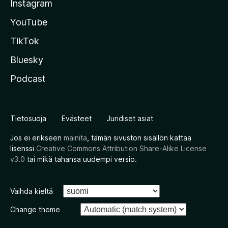
Instagram
YouTube
TikTok
Bluesky
Podcast
Tietosuoja
Evästeet
Juridiset asiat
Jos ei erikseen
mainita
, tämän sivuston sisällön kattaa
lisenssi
Creative Commons Attribution Share-Alike License
v3.0
tai mikä tahansa uudempi versio.
Vaihda kieltä
Change theme