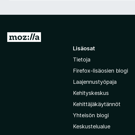
i
s
ä
o
s
S
a
i
Lisäosat
t
i
Tietoja
r
r
Firefox-lisäosien blogi
y
Laajennustyöpaja
M
o
Kehityskeskus
z
Kehittäjäkäytännöt
i
Yhteisön blogi
l
l
Keskustelualue
a