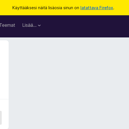
Käyttääksesi näitä lisäosia sinun on
latattava Firefox
.
Teemat
Lisää…
0