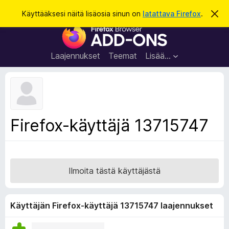
H
Kirjaudu sisään
Käyttääksesi näitä lisäosia sinun on
latattava Firefox
.
O
h
a
F
i
k
t
i
a
u
r
t
Laajennukset
Teemat
Lisää…
ä
e
m
f
ä
i
o
l
x
m
o
-
Firefox-käyttäjä 13715747
i
s
t
u
e
s
l
a
Ilmoita tästä käyttäjästä
i
m
e
Käyttäjän Firefox-käyttäjä 13715747 laajennukset
n
l