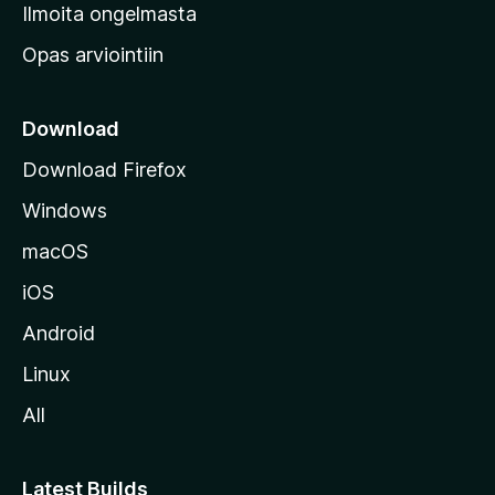
v
Ilmoita ongelmasta
e
Opas arviointiin
r
k
k
Download
o
Download Firefox
s
Windows
i
v
macOS
u
iOS
s
t
Android
o
Linux
l
All
l
e
Latest Builds