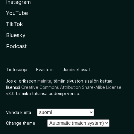
Instagram
YouTube
TikTok
Bluesky
Podcast
Tietosuoja
Evästeet
Juridiset asiat
Jos ei erikseen
mainita
, tämän sivuston sisällön kattaa
lisenssi
Creative Commons Attribution Share-Alike License
v3.0
tai mikä tahansa uudempi versio.
Vaihda kieltä
Change theme