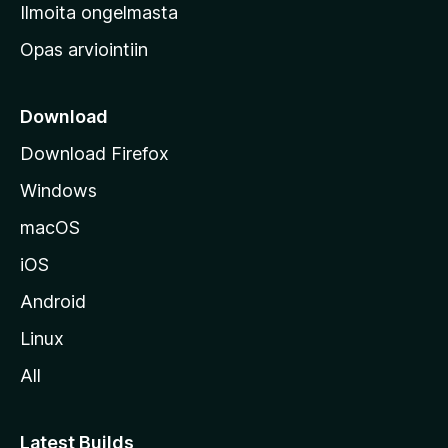
v
Ilmoita ongelmasta
e
Opas arviointiin
r
k
k
Download
o
Download Firefox
s
Windows
i
v
macOS
u
iOS
s
t
Android
o
Linux
l
All
l
e
Latest Builds