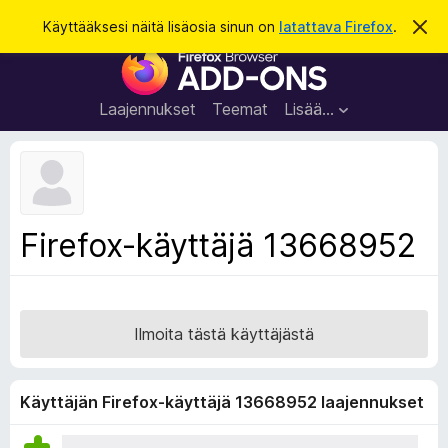
H
Kirjaudu sisään
Käyttääksesi näitä lisäosia sinun on
latattava Firefox
.
O
h
a
F
i
k
t
i
a
u
r
t
Laajennukset
Teemat
Lisää…
ä
e
m
f
ä
i
o
l
x
m
o
-
Firefox-käyttäjä 13668952
i
s
t
u
e
s
l
a
Ilmoita tästä käyttäjästä
i
m
e
Käyttäjän Firefox-käyttäjä 13668952 laajennukset
n
l