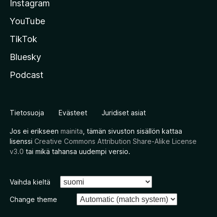
Instagram
YouTube
TikTok
Bluesky
Podcast
Tietosuoja
Evästeet
Juridiset asiat
Jos ei erikseen
mainita
, tämän sivuston sisällön kattaa
lisenssi
Creative Commons Attribution Share-Alike License
v3.0
tai mikä tahansa uudempi versio.
Vaihda kieltä
Change theme