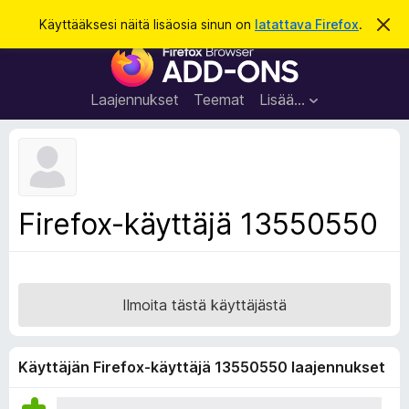
H
Kirjaudu sisään
Käyttääksesi näitä lisäosia sinun on
latattava Firefox
.
O
h
a
F
i
k
t
i
a
u
r
t
Laajennukset
Teemat
Lisää…
ä
e
m
f
ä
i
o
l
x
m
o
-
Firefox-käyttäjä 13550550
i
s
t
u
e
s
l
a
Ilmoita tästä käyttäjästä
i
m
e
Käyttäjän Firefox-käyttäjä 13550550 laajennukset
n
l