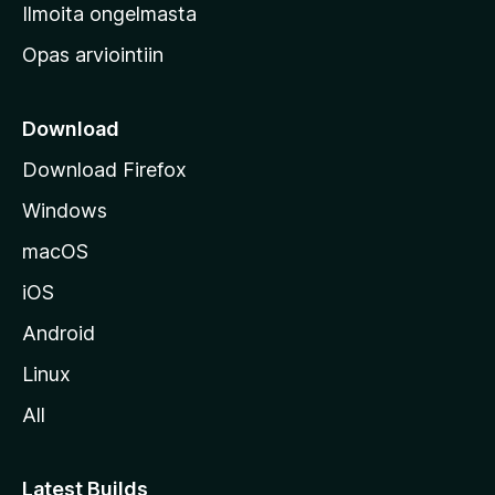
v
Ilmoita ongelmasta
e
Opas arviointiin
r
k
k
Download
o
Download Firefox
s
Windows
i
v
macOS
u
iOS
s
t
Android
o
Linux
l
All
l
e
Latest Builds