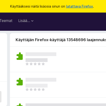
Käyttääksesi näitä lisäosia sinun on
latattava Firefox
.
Teemat
Lisää…
Käyttäjän Firefox-käyttäjä 13548696 laajennuk
4
E
i
v
i
e
l
E
ä
i
a
v
r
i