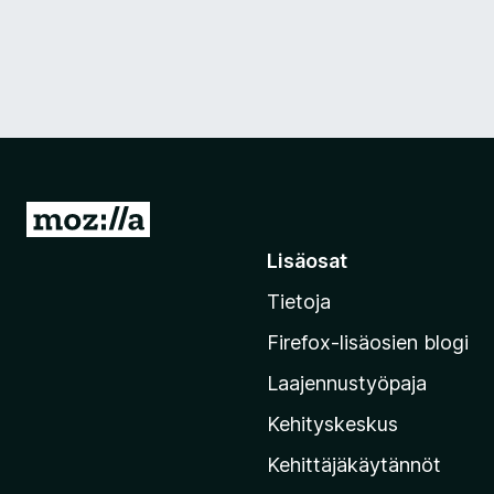
S
i
Lisäosat
i
Tietoja
r
r
Firefox-lisäosien blogi
y
Laajennustyöpaja
M
o
Kehityskeskus
z
Kehittäjäkäytännöt
i