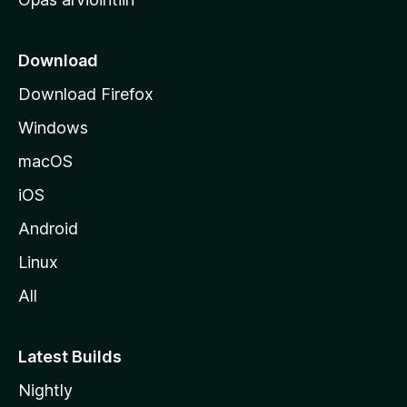
r
k
k
Download
o
Download Firefox
s
Windows
i
v
macOS
u
iOS
s
t
Android
o
Linux
l
All
l
e
Latest Builds
Nightly