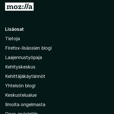
i
S
s
i
ä
i
o
r
Lisäosat
s
r
a
Tietoja
y
t
M
Firefox-lisäosien blogi
o
Laajennustyöpaja
z
Kehityskeskus
i
l
Kehittäjäkäytännöt
l
Yhteisön blogi
a
n
Keskustelualue
v
Ilmoita ongelmasta
e
Opas arviointiin