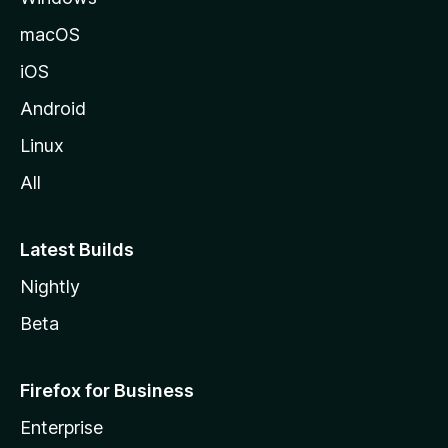
v
macOS
u
iOS
s
t
Android
o
Linux
l
All
l
e
Latest Builds
Nightly
Beta
Firefox for Business
Enterprise