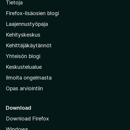
i
Tietoja
y
t
M
a
Firefox-lisäosien blogi
o
Laajennustyöpaja
z
Kehityskeskus
i
l
Kehittäjäkäytännöt
l
Yhteisön blogi
a
n
Keskustelualue
v
Ilmoita ongelmasta
e
Opas arviointiin
r
k
k
Download
o
Download Firefox
s
Windows
i