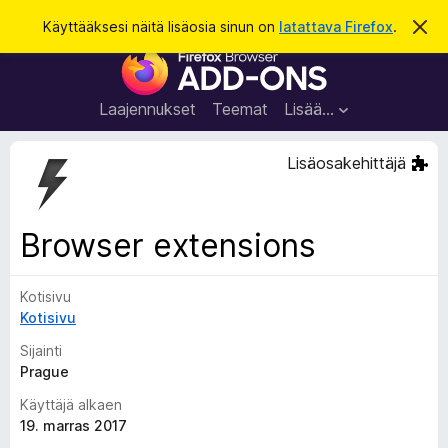
H
Kirjaudu sisään
Käyttääksesi näitä lisäosia sinun on
latattava Firefox
.
O
h
a
F
i
k
t
i
a
u
r
t
Laajennukset
Teemat
Lisää…
ä
e
m
f
ä
Lisäosakehittäjä
i
o
l
x
m
o
-
Browser extensions
i
s
t
u
e
s
Kotisivu
l
Kotisivu
a
i
Sijainti
m
Prague
e
Käyttäjä alkaen
n
19. marras 2017
l