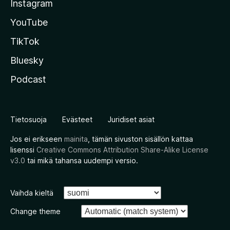
Instagram
YouTube
TikTok
Bluesky
Podcast
Tietosuoja
Evästeet
Juridiset asiat
Jos ei erikseen
mainita
, tämän sivuston sisällön kattaa
lisenssi
Creative Commons Attribution Share-Alike License
v3.0
tai mikä tahansa uudempi versio.
Vaihda kieltä
Change theme