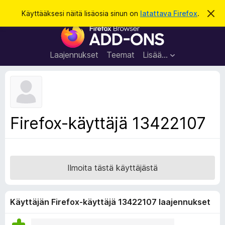
H
Kirjaudu sisään
Käyttääksesi näitä lisäosia sinun on
latattava Firefox
.
O
h
a
F
i
k
t
i
a
u
r
t
Laajennukset
Teemat
Lisää…
ä
e
m
f
ä
i
o
l
x
m
o
-
Firefox-käyttäjä 13422107
i
s
t
u
e
s
l
a
Ilmoita tästä käyttäjästä
i
m
e
Käyttäjän Firefox-käyttäjä 13422107 laajennukset
n
l