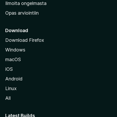
v
Ilmoita ongelmasta
e
Opas arviointiin
r
k
k
Download
o
Download Firefox
s
Windows
i
v
macOS
u
iOS
s
t
Android
o
Linux
l
All
l
e
Latest Builds