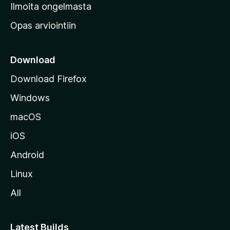
v
Ilmoita ongelmasta
e
Opas arviointiin
r
k
k
Download
o
Download Firefox
s
Windows
i
v
macOS
u
iOS
s
t
Android
o
Linux
l
All
l
e
Latest Builds