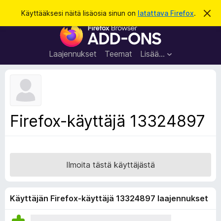
H
Kirjaudu sisään
Käyttääksesi näitä lisäosia sinun on
latattava Firefox
.
O
h
a
F
i
k
t
i
a
u
r
t
Laajennukset
Teemat
Lisää…
ä
e
m
f
ä
i
o
l
x
m
o
-
Firefox-käyttäjä 13324897
i
s
t
u
e
s
l
a
Ilmoita tästä käyttäjästä
i
m
e
Käyttäjän Firefox-käyttäjä 13324897 laajennukset
n
l