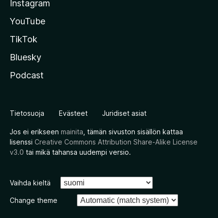
Instagram
YouTube
TikTok
Bluesky
Podcast
Tietosuoja
Evästeet
Juridiset asiat
Jos ei erikseen
mainita
, tämän sivuston sisällön kattaa
lisenssi
Creative Commons Attribution Share-Alike License
v3.0
tai mikä tahansa uudempi versio.
Vaihda kieltä
Change theme