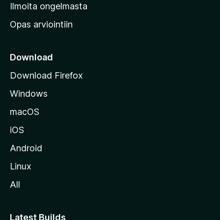
v
Ilmoita ongelmasta
e
Opas arviointiin
r
k
k
Download
o
Download Firefox
s
Windows
i
v
macOS
u
iOS
s
t
Android
o
Linux
l
All
l
e
Latest Builds