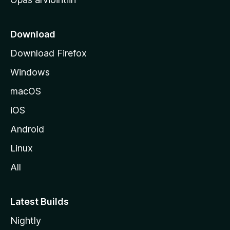
r
k
k
Download
o
Download Firefox
s
Windows
i
v
macOS
u
iOS
s
t
Android
o
Linux
l
All
l
e
Latest Builds
Nightly