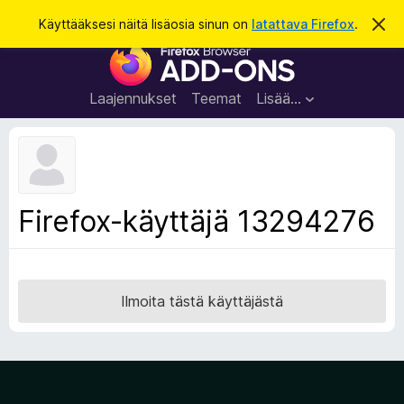
H
Kirjaudu sisään
Käyttääksesi näitä lisäosia sinun on
latattava Firefox
.
O
h
a
F
i
k
t
i
a
u
r
t
Laajennukset
Teemat
Lisää…
ä
e
m
f
ä
i
o
l
x
m
o
-
Firefox-käyttäjä 13294276
i
s
t
u
e
s
l
a
Ilmoita tästä käyttäjästä
i
m
e
n
l