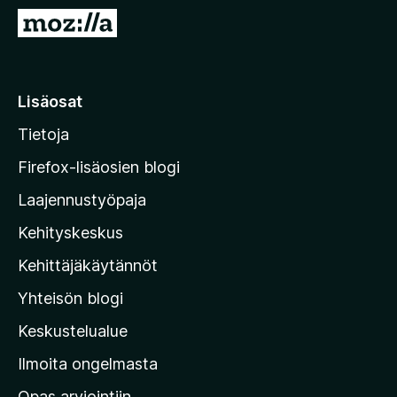
i
S
s
i
ä
i
o
r
Lisäosat
s
r
a
Tietoja
y
t
M
Firefox-lisäosien blogi
o
Laajennustyöpaja
z
Kehityskeskus
i
l
Kehittäjäkäytännöt
l
Yhteisön blogi
a
n
Keskustelualue
v
Ilmoita ongelmasta
e
Opas arviointiin