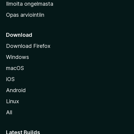
v
Ilmoita ongelmasta
e
Opas arviointiin
r
k
k
Download
o
Download Firefox
s
Windows
i
v
macOS
u
iOS
s
t
Android
o
Linux
l
All
l
e
Latest Builds