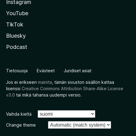
Instagram
YouTube
TikTok
Bluesky
Podcast
Tietosuoja
Evästeet
Juridiset asiat
Jos ei erikseen
mainita
, tämän sivuston sisällön kattaa
lisenssi
Creative Commons Attribution Share-Alike License
v3.0
tai mikä tahansa uudempi versio.
Vaihda kieltä
Change theme