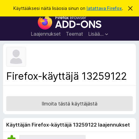
H
Kirjaudu sisään
Käyttääksesi näitä lisäosia sinun on
latattava Firefox
.
O
h
a
F
i
k
t
i
a
u
r
t
Laajennukset
Teemat
Lisää…
ä
e
m
f
ä
i
o
l
x
m
o
-
Firefox-käyttäjä 13259122
i
s
t
u
e
s
l
a
Ilmoita tästä käyttäjästä
i
m
e
Käyttäjän Firefox-käyttäjä 13259122 laajennukset
n
l