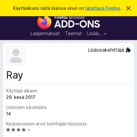
H
Kirjaudu sisään
Käyttääksesi näitä lisäosia sinun on
latattava Firefox
.
O
h
a
F
i
k
t
i
a
u
r
t
Laajennukset
Teemat
Lisää…
ä
e
m
f
ä
Lisäosakehittäjä
i
o
l
x
m
o
-
Ray
i
s
t
u
e
s
Käyttäjä alkaen
l
29. kesä 2017
a
i
Lisäosien lukumäärä
m
14
e
Keskiarvoinen arvio kehittäjän lisäosista
n
A
l
r