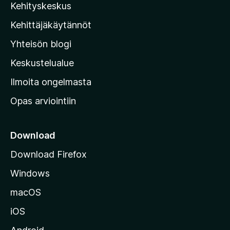
Kehityskeskus
i
l
Kehittäjäkäytännöt
l
Yhteisön blogi
a
n
Keskustelualue
v
Ilmoita ongelmasta
e
Opas arviointiin
r
k
k
Download
o
Download Firefox
s
Windows
i
v
macOS
u
iOS
s
t