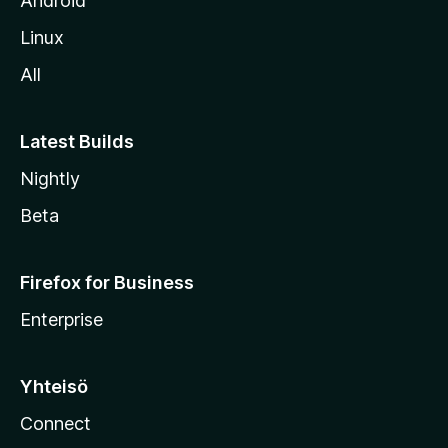
Android
o
Linux
l
All
l
e
Latest Builds
Nightly
Beta
Firefox for Business
Enterprise
Yhteisö
Connect