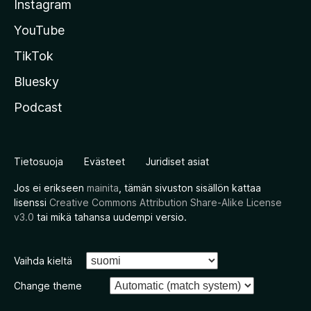
Instagram
YouTube
TikTok
Bluesky
Podcast
Tietosuoja
Evästeet
Juridiset asiat
Jos ei erikseen
mainita
, tämän sivuston sisällön kattaa
lisenssi
Creative Commons Attribution Share-Alike License
v3.0
tai mikä tahansa uudempi versio.
Vaihda kieltä
Change theme