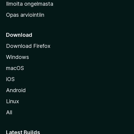
v
Ilmoita ongelmasta
e
Opas arviointiin
r
k
k
Download
o
Download Firefox
s
Windows
i
v
macOS
u
iOS
s
t
Android
o
Linux
l
All
l
e
Latest Builds