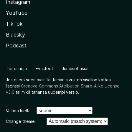
Instagram
YouTube
TikTok
Bluesky
Podcast
Tietosuoja
Evästeet
Juridiset asiat
Jos ei erikseen
mainita
, tämän sivuston sisällön kattaa
lisenssi
Creative Commons Attribution Share-Alike License
v3.0
tai mikä tahansa uudempi versio.
Vaihda kieltä
Change theme