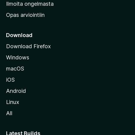
v
Ilmoita ongelmasta
e
Opas arviointiin
r
k
k
Download
o
Download Firefox
s
Windows
i
v
macOS
u
iOS
s
t
Android
o
Linux
l
All
l
e
Latest Builds