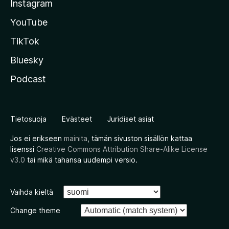
Instagram
YouTube
TikTok
Bluesky
Podcast
Tietosuoja
Evästeet
Juridiset asiat
Jos ei erikseen
mainita
, tämän sivuston sisällön kattaa
lisenssi
Creative Commons Attribution Share-Alike License
v3.0
tai mikä tahansa uudempi versio.
Vaihda kieltä
Change theme