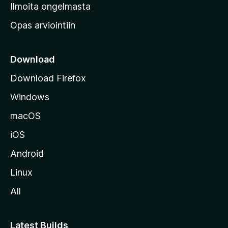
v
Ilmoita ongelmasta
e
Opas arviointiin
r
k
k
Download
o
Download Firefox
s
Windows
i
v
macOS
u
iOS
s
t
Android
o
Linux
l
All
l
e
Latest Builds