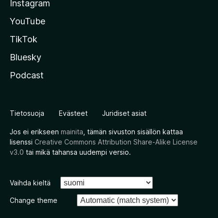
Instagram
YouTube
TikTok
Bluesky
Podcast
Tietosuoja
Evästeet
Juridiset asiat
Jos ei erikseen
mainita
, tämän sivuston sisällön kattaa
lisenssi
Creative Commons Attribution Share-Alike License
v3.0
tai mikä tahansa uudempi versio.
Vaihda kieltä
Change theme