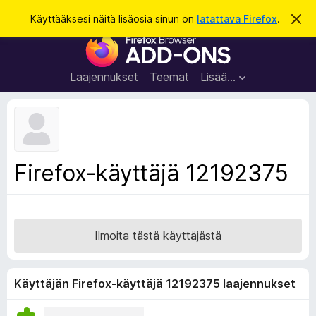
H
Kirjaudu sisään
Käyttääksesi näitä lisäosia sinun on
latattava Firefox
.
O
h
a
F
i
k
t
i
a
u
r
t
Laajennukset
Teemat
Lisää…
ä
e
m
f
ä
i
o
l
x
m
o
-
Firefox-käyttäjä 12192375
i
s
t
u
e
s
l
a
Ilmoita tästä käyttäjästä
i
m
e
Käyttäjän Firefox-käyttäjä 12192375 laajennukset
n
l