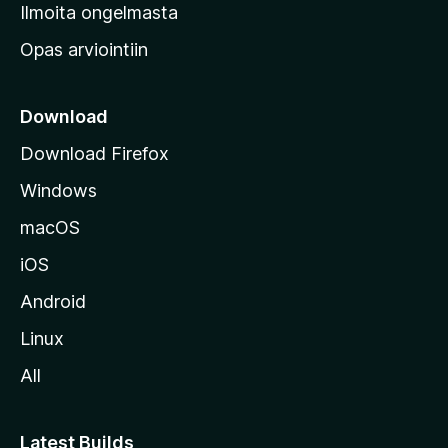
v
Ilmoita ongelmasta
e
Opas arviointiin
r
k
k
Download
o
Download Firefox
s
Windows
i
v
macOS
u
iOS
s
t
Android
o
Linux
l
All
l
e
Latest Builds