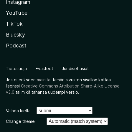
Instagram
YouTube
TikTok
Bluesky
Podcast
Tietosuoja
Evästeet
Juridiset asiat
Jos ei erikseen
mainita
, tämän sivuston sisällön kattaa
lisenssi
Creative Commons Attribution Share-Alike License
v3.0
tai mikä tahansa uudempi versio.
Vaihda kieltä
Change theme