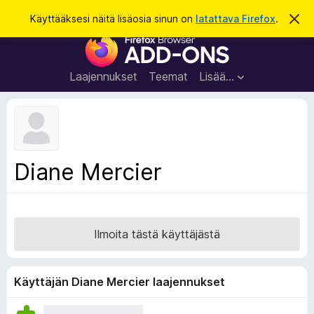
H
Kirjaudu sisään
Käyttääksesi näitä lisäosia sinun on
latattava Firefox
.
O
h
a
F
i
k
t
i
a
u
r
t
Laajennukset
Teemat
Lisää…
ä
e
m
f
ä
i
o
l
x
m
o
-
Diane Mercier
i
s
t
u
e
s
l
a
Ilmoita tästä käyttäjästä
i
m
e
Käyttäjän Diane Mercier laajennukset
n
l