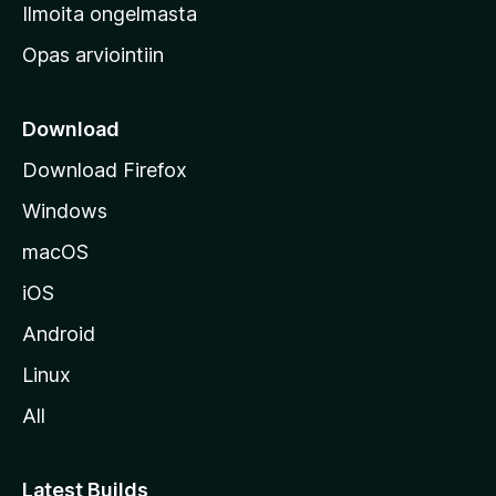
v
Ilmoita ongelmasta
e
Opas arviointiin
r
k
k
Download
o
Download Firefox
s
Windows
i
v
macOS
u
iOS
s
t
Android
o
Linux
l
All
l
e
Latest Builds