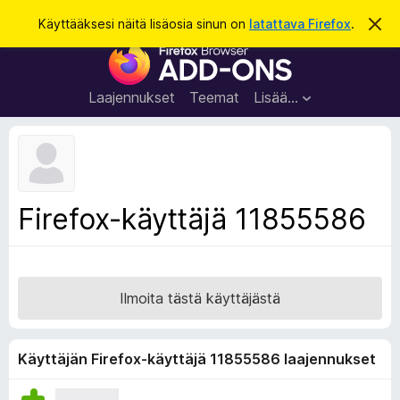
H
Kirjaudu sisään
Käyttääksesi näitä lisäosia sinun on
latattava Firefox
.
O
h
a
F
i
k
t
i
a
u
r
t
Laajennukset
Teemat
Lisää…
ä
e
m
f
ä
i
o
l
x
m
o
-
Firefox-käyttäjä 11855586
i
s
t
u
e
s
l
a
Ilmoita tästä käyttäjästä
i
m
e
Käyttäjän Firefox-käyttäjä 11855586 laajennukset
n
l