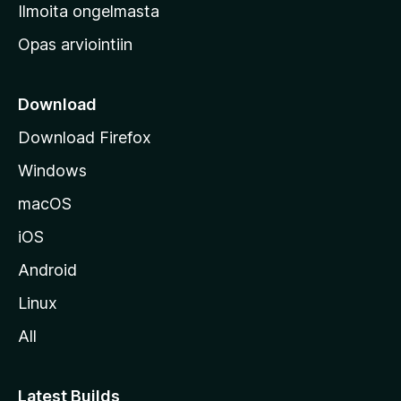
v
Ilmoita ongelmasta
e
Opas arviointiin
r
k
k
Download
o
Download Firefox
s
Windows
i
v
macOS
u
iOS
s
t
Android
o
Linux
l
All
l
e
Latest Builds