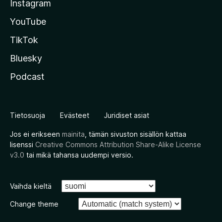
Instagram
YouTube
TikTok
Bluesky
Podcast
Tietosuoja
Evästeet
Juridiset asiat
Jos ei erikseen
mainita
, tämän sivuston sisällön kattaa
lisenssi
Creative Commons Attribution Share-Alike License
v3.0
tai mikä tahansa uudempi versio.
Vaihda kieltä
Change theme