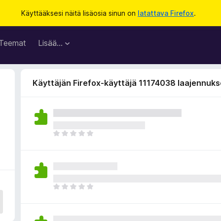
Käyttääksesi näitä lisäosia sinun on
latattava Firefox
.
Teemat
Lisää…
Käyttäjän Firefox-käyttäjä 11174038 laajennuks
E
i
v
i
e
l
E
ä
i
a
v
r
i