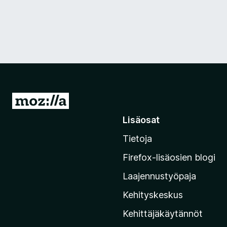
S
i
Lisäosat
i
Tietoja
r
r
Firefox-lisäosien blogi
y
Laajennustyöpaja
M
o
Kehityskeskus
z
Kehittäjäkäytännöt
i