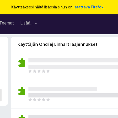
Käyttääksesi näitä lisäosia sinun on
latattava Firefox
.
Teemat
Lisää…
Käyttäjän Ondřej Linhart laajennukset
E
i
v
i
e
l
E
ä
i
a
v
r
i