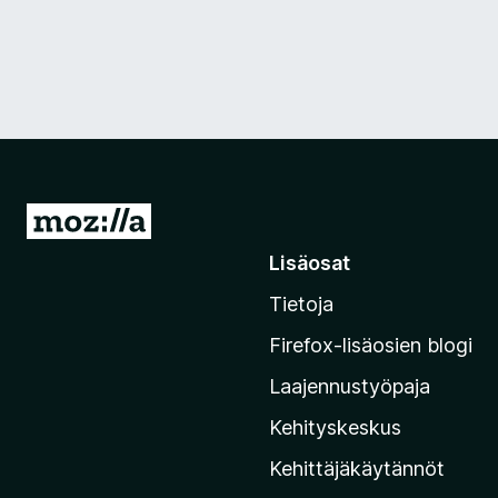
S
i
Lisäosat
i
Tietoja
r
r
Firefox-lisäosien blogi
y
Laajennustyöpaja
M
o
Kehityskeskus
z
Kehittäjäkäytännöt
i