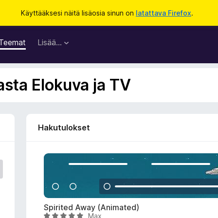
Käyttääksesi näitä lisäosia sinun on
latattava Firefox
.
Teemat
Lisää…
asta Elokuva ja TV
Hakutulokset
Spirited Away (Animated)
Max
A