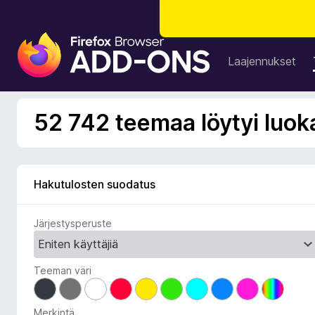
F
i
Laajennukset
r
e
f
52 742 teemaa löytyi luok
o
x
-
s
Hakutulosten suodatus
e
l
Järjestysperuste
a
i
m
Teeman väri
e
n
l
Merkintä