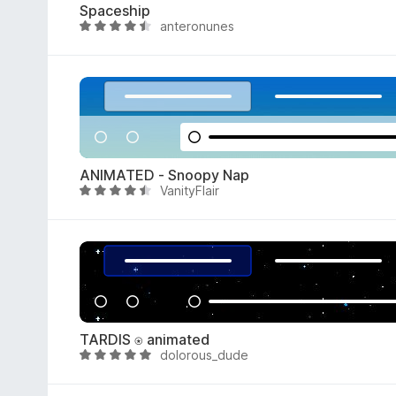
Spaceship
5
anteronunes
A
/
r
5
v
i
o
i
t
u
ANIMATED - Snoopy Nap
4
VanityFlair
A
,
r
4
v
/
i
5
o
i
t
u
TARDIS ⍟ animated
4
dolorous_dude
A
,
r
7
v