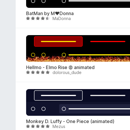
t
u
BatMan by M♥Donna
4
MaDonna
A
,
r
9
v
/
i
5
o
i
t
u
Hellmo - Elmo Rise ⨷ animated
4
dolorous_dude
A
,
r
3
v
/
i
5
o
i
t
u
Monkey D. Luffy - One Piece (animated)
4
Mezus
A
,