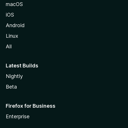
v
macOS
u
iOS
s
t
Android
o
Linux
l
All
l
e
Latest Builds
Nightly
Beta
Firefox for Business
Enterprise