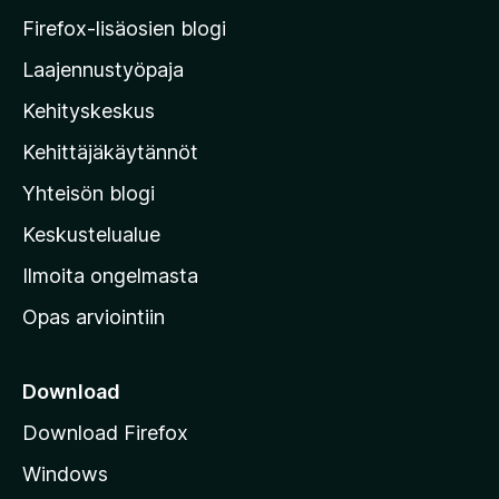
M
Firefox-lisäosien blogi
o
Laajennustyöpaja
z
Kehityskeskus
i
l
Kehittäjäkäytännöt
l
Yhteisön blogi
a
n
Keskustelualue
v
Ilmoita ongelmasta
e
Opas arviointiin
r
k
k
Download
o
Download Firefox
s
Windows
i