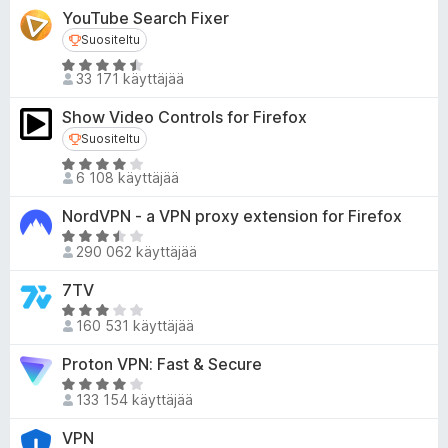
/
v
u
YouTube Search Fixer
5
i
4
Suositeltu
Suositeltu
o
,
A
i
33 171 käyttäjää
3
r
t
/
v
u
Show Video Controls for Firefox
5
i
4
Suositeltu
Suositeltu
o
,
A
i
6 108 käyttäjää
6
r
t
/
v
u
NordVPN - a VPN proxy extension for Firefox
5
i
4
A
o
290 062 käyttäjää
,
r
i
4
v
7TV
t
/
i
A
u
5
o
160 531 käyttäjää
r
4
i
v
,
Proton VPN: Fast & Secure
t
i
1
u
A
o
/
133 154 käyttäjää
3
r
i
5
,
v
VPN
t