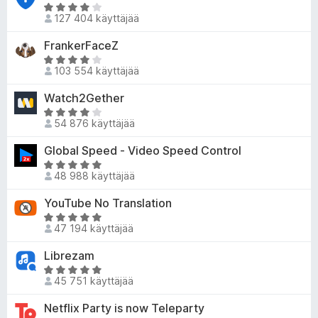
7
i
u
A
/
o
127 404 käyttäjää
3
r
5
i
,
v
FrankerFaceZ
t
2
i
u
A
/
o
103 554 käyttäjää
3
r
5
i
,
v
Watch2Gether
t
8
i
u
A
/
o
54 876 käyttäjää
4
r
5
i
,
v
Global Speed - Video Speed Control
t
2
i
u
A
/
o
48 988 käyttäjää
4
r
5
i
,
v
YouTube No Translation
t
2
i
u
A
/
o
47 194 käyttäjää
4
r
5
i
,
v
Librezam
t
1
i
u
A
/
o
45 751 käyttäjää
4
r
5
i
,
v
Netflix Party is now Teleparty
t
8
i