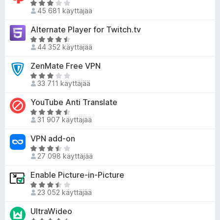
u
A
/
o
45 681 käyttäjää
4
r
5
i
,
v
Alternate Player for Twitch.tv
t
8
i
u
A
/
o
44 352 käyttäjää
4
r
5
i
,
v
ZenMate Free VPN
t
8
i
u
A
/
o
33 711 käyttäjää
3
r
5
i
,
v
YouTube Anti Translate
t
1
i
u
A
/
o
31 907 käyttäjää
4
r
5
i
,
v
VPN add-on
t
3
i
u
A
/
o
27 098 käyttäjää
3
r
5
i
,
v
Enable Picture-in-Picture
t
2
i
u
A
/
o
23 052 käyttäjää
4
r
5
i
,
v
UltraWideo
t
3
i