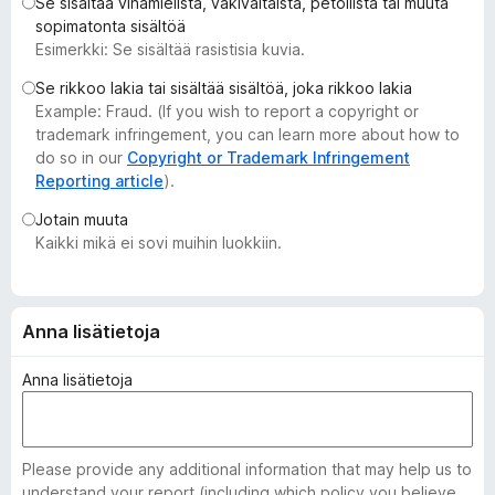
Se sisältää vihamielistä, väkivaltaista, petollista tai muuta
i
sopimatonta sisältöä
s
Esimerkki: Se sisältää rasistisia kuvia.
ä
Se rikkoo lakia tai sisältää sisältöä, joka rikkoo lakia
o
Example: Fraud. (If you wish to report a copyright or
s
trademark infringement, you can learn more about how to
a
do so in our
Copyright or Trademark Infringement
t
Reporting article
).
Jotain muuta
Kaikki mikä ei sovi muihin luokkiin.
Anna lisätietoja
Anna lisätietoja
Please provide any additional information that may help us to
understand your report (including which policy you believe