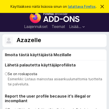
H
Kirjaudu sisään
Käyttääksesi näitä lisäosia sinun on
latattava Firefox
.
O
h
a
F
i
k
t
i
a
u
r
t
Laajennukset
Teemat
Lisää…
ä
e
m
f
ä
Azazelle
i
o
l
x
m
o
Ilmoita tästä käyttäjästä Mozillalle
-
i
s
t
Lähetä palautetta käyttäjäprofiilista
u
e
s
l
Se on roskapostia
a
Esimerkki: Listaus mainostaa asiaankuulumattomia tuotteita
i
tai palveluita.
m
e
Report the user profile because it's illegal or
incompliant
n
l