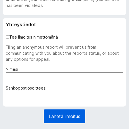
has been violated).
Yhteystiedot
Tee ilmoitus nimettömänä
Filing an anonymous report will prevent us from
communicating with you about the report’s status, or about
any options for appeal.
(
Nimesi
p
a
k
(
Sähköpostiosoitteesi
o
p
l
a
l
k
i
o
Lähetä ilmoitus
n
l
e
l