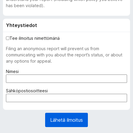
has been violated).
Yhteystiedot
Tee ilmoitus nimettömänä
Filing an anonymous report will prevent us from
communicating with you about the report’s status, or about
any options for appeal.
(
Nimesi
p
a
k
(
Sähköpostiosoitteesi
o
p
l
a
l
k
i
o
Lähetä ilmoitus
n
l
e
l