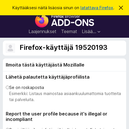
H
Kirjaudu sisään
Käyttääksesi näitä lisäosia sinun on
latattava Firefox
.
O
h
a
F
i
k
t
i
a
u
r
t
Laajennukset
Teemat
Lisää…
ä
e
m
f
ä
Firefox-käyttäjä 19520193
i
o
l
x
m
o
Ilmoita tästä käyttäjästä Mozillalle
-
i
s
t
Lähetä palautetta käyttäjäprofiilista
u
e
s
l
Se on roskapostia
a
Esimerkki: Listaus mainostaa asiaankuulumattomia tuotteita
i
tai palveluita.
m
e
Report the user profile because it's illegal or
incompliant
n
l