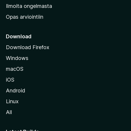
v
Ilmoita ongelmasta
e
Opas arviointiin
r
k
k
Download
o
Download Firefox
s
Windows
i
v
macOS
u
iOS
s
t
Android
o
Linux
l
All
l
e