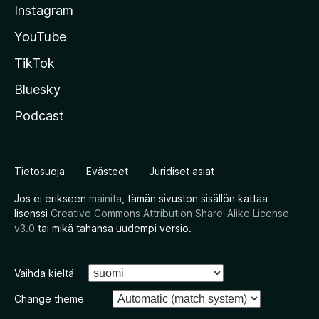
Instagram
YouTube
TikTok
Bluesky
Podcast
Tietosuoja
Evästeet
Juridiset asiat
Jos ei erikseen
mainita
, tämän sivuston sisällön kattaa
lisenssi
Creative Commons Attribution Share-Alike License
v3.0
tai mikä tahansa uudempi versio.
Vaihda kieltä
Change theme