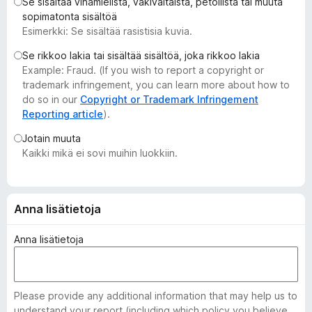
Se sisältää vihamielistä, väkivaltaista, petollista tai muuta
i
sopimatonta sisältöä
s
Esimerkki: Se sisältää rasistisia kuvia.
ä
Se rikkoo lakia tai sisältää sisältöä, joka rikkoo lakia
o
Example: Fraud. (If you wish to report a copyright or
s
trademark infringement, you can learn more about how to
a
do so in our
Copyright or Trademark Infringement
t
Reporting article
).
Jotain muuta
Kaikki mikä ei sovi muihin luokkiin.
Anna lisätietoja
Anna lisätietoja
Please provide any additional information that may help us to
understand your report (including which policy you believe