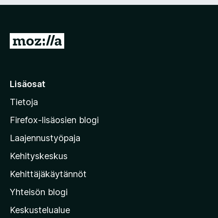
n
i
)
n
e
n
S
)
i
i
r
Lisäosat
r
Tietoja
y
M
Firefox-lisäosien blogi
o
Laajennustyöpaja
z
Kehityskeskus
i
l
Kehittäjäkäytännöt
l
Yhteisön blogi
a
n
Keskustelualue