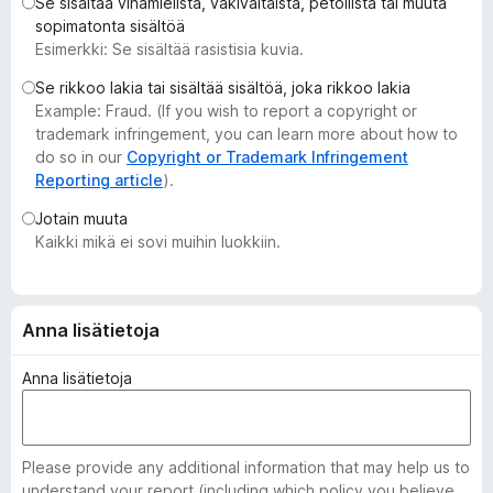
Se sisältää vihamielistä, väkivaltaista, petollista tai muuta
i
sopimatonta sisältöä
s
Esimerkki: Se sisältää rasistisia kuvia.
ä
Se rikkoo lakia tai sisältää sisältöä, joka rikkoo lakia
o
Example: Fraud. (If you wish to report a copyright or
s
trademark infringement, you can learn more about how to
a
do so in our
Copyright or Trademark Infringement
t
Reporting article
).
Jotain muuta
Kaikki mikä ei sovi muihin luokkiin.
Anna lisätietoja
Anna lisätietoja
Please provide any additional information that may help us to
understand your report (including which policy you believe