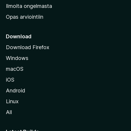
v
Ilmoita ongelmasta
e
Opas arviointiin
r
k
k
Download
o
Download Firefox
s
Windows
i
v
macOS
u
iOS
s
t
Android
o
Linux
l
All
l
e