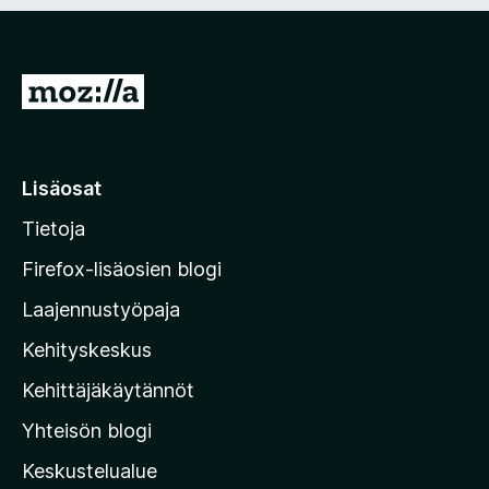
n
i
)
n
e
n
S
)
i
i
r
Lisäosat
r
Tietoja
y
M
Firefox-lisäosien blogi
o
Laajennustyöpaja
z
Kehityskeskus
i
l
Kehittäjäkäytännöt
l
Yhteisön blogi
a
n
Keskustelualue