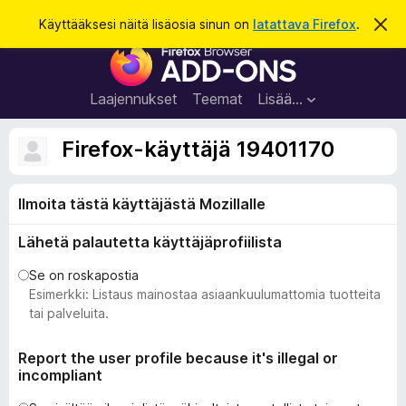
H
Kirjaudu sisään
Käyttääksesi näitä lisäosia sinun on
latattava Firefox
.
O
h
a
F
i
k
t
i
a
u
r
t
Laajennukset
Teemat
Lisää…
ä
e
m
f
ä
Firefox-käyttäjä 19401170
i
o
l
x
m
o
Ilmoita tästä käyttäjästä Mozillalle
-
i
s
t
Lähetä palautetta käyttäjäprofiilista
u
e
s
l
Se on roskapostia
a
Esimerkki: Listaus mainostaa asiaankuulumattomia tuotteita
i
tai palveluita.
m
e
Report the user profile because it's illegal or
incompliant
n
l