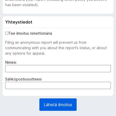
has been violated).
Yhteystiedot
Tee ilmoitus nimettömänä
Filing an anonymous report will prevent us from
communicating with you about the report’s status, or about
any options for appeal.
(
Nimesi
p
a
k
(
Sähköpostiosoitteesi
o
p
l
a
l
k
i
o
Lähetä ilmoitus
n
l
e
l