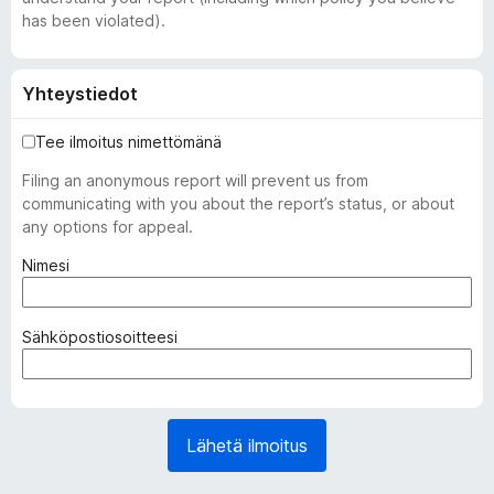
has been violated).
Yhteystiedot
Tee ilmoitus nimettömänä
Filing an anonymous report will prevent us from
communicating with you about the report’s status, or about
any options for appeal.
(
Nimesi
p
a
k
(
Sähköpostiosoitteesi
o
p
l
a
l
k
i
o
Lähetä ilmoitus
n
l
e
l