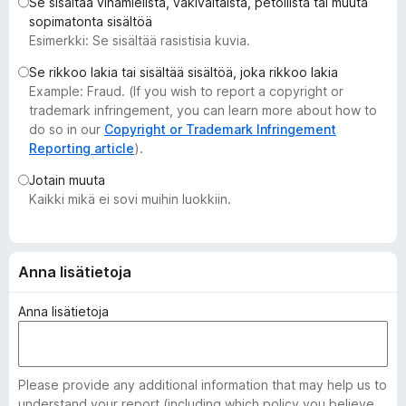
Se sisältää vihamielistä, väkivaltaista, petollista tai muuta
i
sopimatonta sisältöä
s
Esimerkki: Se sisältää rasistisia kuvia.
ä
Se rikkoo lakia tai sisältää sisältöä, joka rikkoo lakia
o
Example: Fraud. (If you wish to report a copyright or
s
trademark infringement, you can learn more about how to
a
do so in our
Copyright or Trademark Infringement
t
Reporting article
).
Jotain muuta
Kaikki mikä ei sovi muihin luokkiin.
Anna lisätietoja
Anna lisätietoja
Please provide any additional information that may help us to
understand your report (including which policy you believe