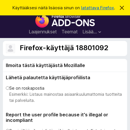
H
Kirjaudu sisään
Käyttääksesi näitä lisäosia sinun on
latattava Firefox
.
O
h
a
F
i
k
t
i
a
u
r
t
Laajennukset
Teemat
Lisää…
ä
e
m
f
ä
Firefox-käyttäjä 18801092
i
o
l
x
m
o
Ilmoita tästä käyttäjästä Mozillalle
-
i
s
t
Lähetä palautetta käyttäjäprofiilista
u
e
s
l
Se on roskapostia
a
Esimerkki: Listaus mainostaa asiaankuulumattomia tuotteita
i
tai palveluita.
m
e
Report the user profile because it's illegal or
incompliant
n
l