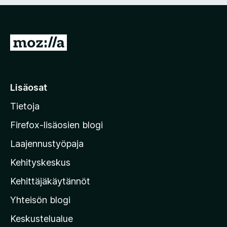
n
i
)
n
e
n
S
)
i
i
r
Lisäosat
r
Tietoja
y
M
Firefox-lisäosien blogi
o
Laajennustyöpaja
z
Kehityskeskus
i
l
Kehittäjäkäytännöt
l
Yhteisön blogi
a
n
Keskustelualue