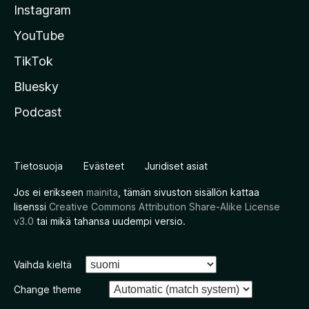
Instagram
YouTube
TikTok
Bluesky
Podcast
Tietosuoja
Evästeet
Juridiset asiat
Jos ei erikseen
mainita
, tämän sivuston sisällön kattaa
lisenssi
Creative Commons Attribution Share-Alike License
v3.0
tai mikä tahansa uudempi versio.
Vaihda kieltä
Change theme