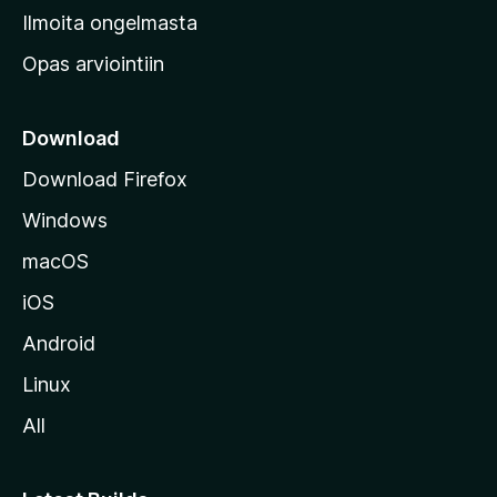
v
Ilmoita ongelmasta
e
Opas arviointiin
r
k
k
Download
o
Download Firefox
s
Windows
i
v
macOS
u
iOS
s
t
Android
o
Linux
l
All
l
e