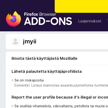
F
i
Laajennukset
r
e
f
jmyii
o
x
-
Ilmoita tästä käyttäjästä Mozillalle
s
e
Lähetä palautetta käyttäjäprofiilista
l
a
Se on roskapostia
i
Esimerkki: Listaus mainostaa asiaankuulumattomia tuotteita 
m
e
Report the user profile because it's illegal or inco
n
l
Se sisältää vihamielistä, väkivaltaista, petollista tai muuta