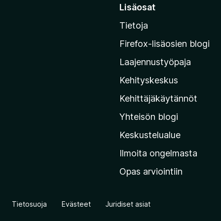
i
Lisäosat
i
Tietoja
r
r
Firefox-lisäosien blogi
y
Laajennustyöpaja
M
o
Kehityskeskus
z
Kehittäjäkäytännöt
i
Yhteisön blogi
l
l
Keskustelualue
a
Ilmoita ongelmasta
n
Opas arviointiin
v
e
r
Tietosuoja
Evästeet
Juridiset asiat
k