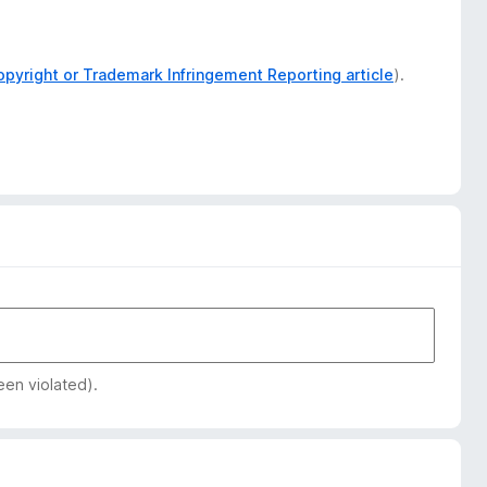
opyright or Trademark Infringement Reporting article
).
een violated).