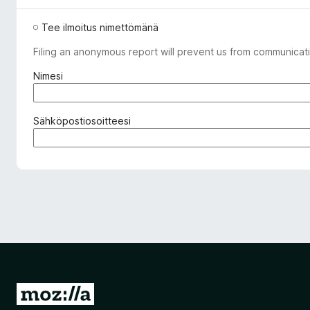
Tee ilmoitus nimettömänä
Filing an anonymous report will prevent us from communicati
(
Nimesi
p
a
k
(
Sähköpostiosoitteesi
o
p
l
a
l
k
i
o
n
l
e
l
n
i
)
n
e
n
)
S