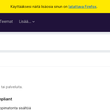
Käyttääksesi näitä lisäosia sinun on
latattava Firefox
.
Teemat
Lisää…
tai palveluita.
mpliant
 sopimatonta sisältöä