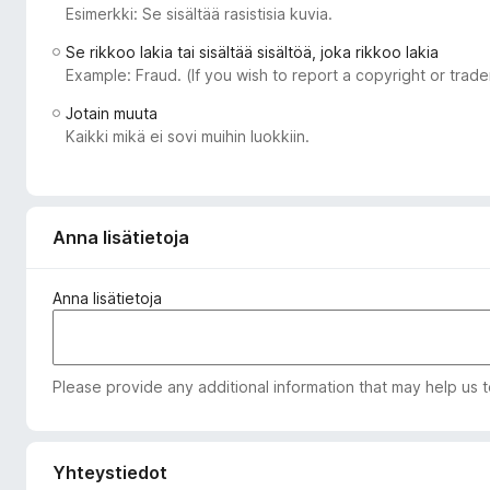
Esimerkki: Se sisältää rasistisia kuvia.
i
s
Se rikkoo lakia tai sisältää sisältöä, joka rikkoo lakia
ä
Example: Fraud. (If you wish to report a copyright or tra
o
Jotain muuta
s
Kaikki mikä ei sovi muihin luokkiin.
a
t
Anna lisätietoja
Anna lisätietoja
Please provide any additional information that may help us 
Yhteystiedot