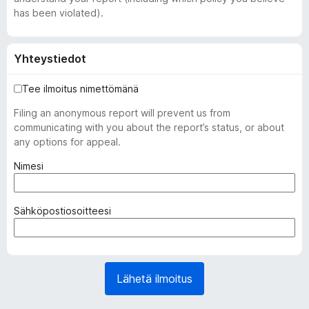
has been violated).
Yhteystiedot
Tee ilmoitus nimettömänä
Filing an anonymous report will prevent us from
communicating with you about the report’s status, or about
any options for appeal.
(
Nimesi
p
a
k
(
Sähköpostiosoitteesi
o
p
l
a
l
k
i
o
Lähetä ilmoitus
n
l
e
l