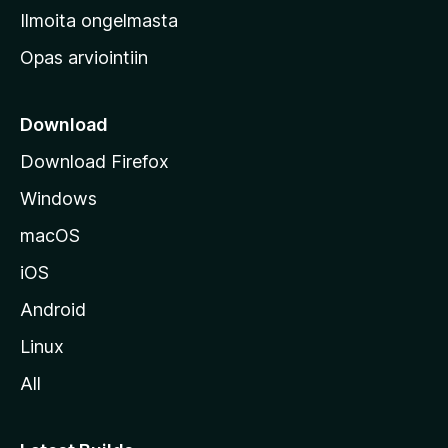
v
Ilmoita ongelmasta
e
Opas arviointiin
r
k
k
Download
o
Download Firefox
s
Windows
i
v
macOS
u
iOS
s
t
Android
o
Linux
l
All
l
e