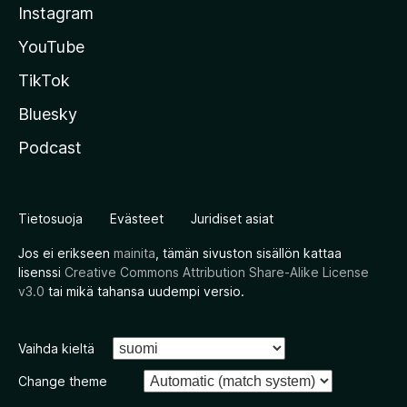
Instagram
YouTube
TikTok
Bluesky
Podcast
Tietosuoja
Evästeet
Juridiset asiat
Jos ei erikseen
mainita
, tämän sivuston sisällön kattaa
lisenssi
Creative Commons Attribution Share-Alike License
v3.0
tai mikä tahansa uudempi versio.
Vaihda kieltä
Change theme