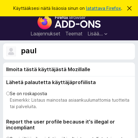
H
Kirjaudu sisään
Käyttääksesi näitä lisäosia sinun on
latattava Firefox
.
O
h
a
F
i
k
t
i
a
u
r
t
Laajennukset
Teemat
Lisää…
ä
e
m
f
ä
paul
i
o
l
x
m
o
Ilmoita tästä käyttäjästä Mozillalle
-
i
s
t
Lähetä palautetta käyttäjäprofiilista
u
e
s
l
Se on roskapostia
a
Esimerkki: Listaus mainostaa asiaankuulumattomia tuotteita
i
tai palveluita.
m
e
Report the user profile because it's illegal or
incompliant
n
l