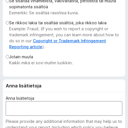
Se sisältää vihamielistä, väkivaltaista, petollista tai muuta
i
sopimatonta sisältöä
s
Esimerkki: Se sisältää rasistisia kuvia.
ä
Se rikkoo lakia tai sisältää sisältöä, joka rikkoo lakia
o
Example: Fraud. (If you wish to report a copyright or
s
trademark infringement, you can learn more about how to
a
do so in our
Copyright or Trademark Infringement
t
Reporting article
).
Jotain muuta
Kaikki mikä ei sovi muihin luokkiin.
Anna lisätietoja
Anna lisätietoja
Please provide any additional information that may help us to
understand your report (including which policy you believe