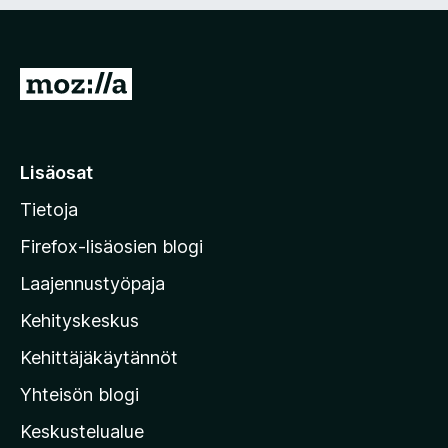
n
i
)
n
e
n
S
)
i
i
r
Lisäosat
r
Tietoja
y
M
Firefox-lisäosien blogi
o
Laajennustyöpaja
z
Kehityskeskus
i
l
Kehittäjäkäytännöt
l
Yhteisön blogi
a
n
Keskustelualue