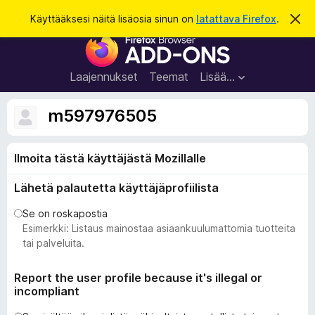
H
Kirjaudu sisään
Käyttääksesi näitä lisäosia sinun on
latattava Firefox
.
O
h
a
F
i
k
t
i
a
u
r
t
Laajennukset
Teemat
Lisää…
ä
e
m
f
ä
m597976505
i
o
l
x
m
o
Ilmoita tästä käyttäjästä Mozillalle
-
i
s
t
Lähetä palautetta käyttäjäprofiilista
u
e
s
l
Se on roskapostia
a
Esimerkki: Listaus mainostaa asiaankuulumattomia tuotteita
i
tai palveluita.
m
e
Report the user profile because it's illegal or
incompliant
n
l