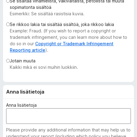
Se sisältää vihamielistä, väkivaltaista, petollista tai muuta
i
sopimatonta sisältöä
s
Esimerkki: Se sisältää rasistisia kuvia.
ä
Se rikkoo lakia tai sisältää sisältöä, joka rikkoo lakia
o
Example: Fraud. (If you wish to report a copyright or
s
trademark infringement, you can learn more about how to
a
do so in our
Copyright or Trademark Infringement
t
Reporting article
).
Jotain muuta
Kaikki mikä ei sovi muihin luokkiin.
Anna lisätietoja
Anna lisätietoja
Please provide any additional information that may help us to
understand your report (including which policy you believe