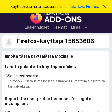
H
Kirjaudu sisään
Käyttääksesi näitä lisäosia sinun on
latattava Firefox
.
O
h
a
F
i
k
t
i
a
u
r
t
Laajennukset
Teemat
Lisää…
ä
e
m
f
ä
Firefox-käyttäjä 15653686
i
o
l
x
m
o
Ilmoita tästä käyttäjästä Mozillalle
-
i
s
t
Lähetä palautetta käyttäjäprofiilista
u
e
s
l
Se on roskapostia
a
Esimerkki: Listaus mainostaa asiaankuulumattomia tuotteita
i
tai palveluita.
m
e
Report the user profile because it's illegal or
incompliant
n
l