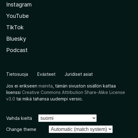
Instagram
YouTube
TikTok
Bluesky
Podcast
Tietosuoja
Evästeet
Juridiset asiat
Jos ei erikseen
mainita
, tämän sivuston sisällön kattaa
lisenssi
Creative Commons Attribution Share-Alike License
v3.0
tai mikä tahansa uudempi versio.
Vaihda kieltä
Change theme