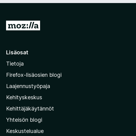
n
i
)
n
e
n
S
)
i
i
r
Lisäosat
r
Tietoja
y
M
Firefox-lisäosien blogi
o
Laajennustyöpaja
z
Kehityskeskus
i
l
Kehittäjäkäytännöt
l
Yhteisön blogi
a
n
Keskustelualue