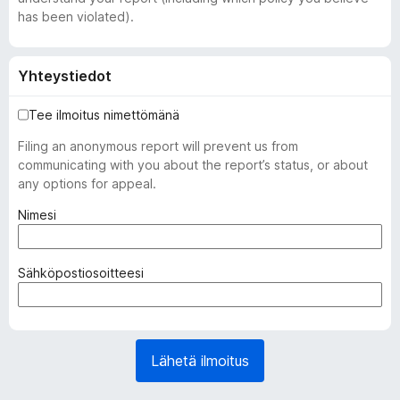
has been violated).
Yhteystiedot
Tee ilmoitus nimettömänä
Filing an anonymous report will prevent us from
communicating with you about the report’s status, or about
any options for appeal.
(
Nimesi
p
a
k
(
Sähköpostiosoitteesi
o
p
l
a
l
k
i
o
Lähetä ilmoitus
n
l
e
l