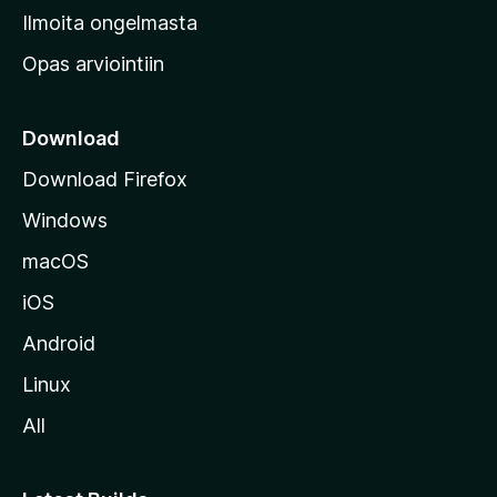
v
Ilmoita ongelmasta
e
Opas arviointiin
r
k
k
Download
o
Download Firefox
s
Windows
i
v
macOS
u
iOS
s
t
Android
o
Linux
l
All
l
e